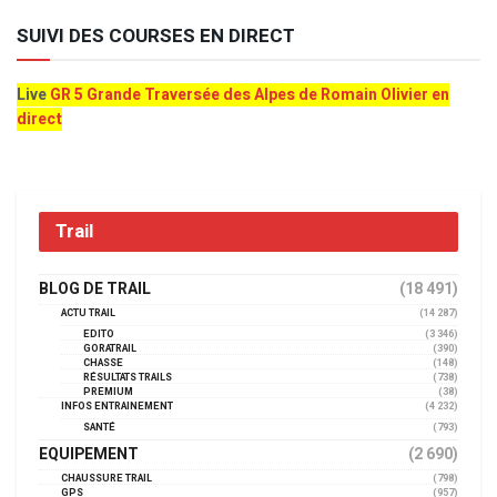
SUIVI DES COURSES EN DIRECT
Live
GR 5 Grande Traversée des Alpes de Romain Olivier en
direct
Trail
BLOG DE TRAIL
(18 491)
ACTU TRAIL
(14 287)
EDITO
(3 346)
GORATRAIL
(390)
CHASSE
(148)
RÉSULTATS TRAILS
(738)
PREMIUM
(38)
INFOS ENTRAINEMENT
(4 232)
SANTÉ
(793)
EQUIPEMENT
(2 690)
CHAUSSURE TRAIL
(798)
GPS
(957)