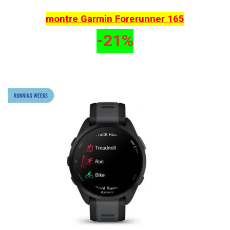
montre Garmin Forerunner 165
-21%