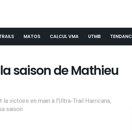
TRAILS
MATOS
CALCUL VMA
UTMB
TENDANC
 la saison de Mathieu
 la victoire en main à l’Ultra-Trail Harricana,
sa saison