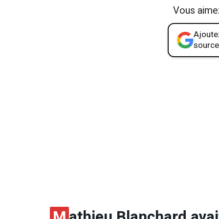
Vous aime
Ajoutez
source
M
athieu Blanchard ava