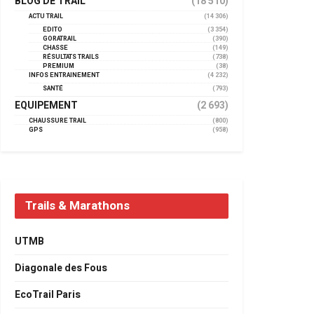
BLOG DE TRAIL
(18 510)
ACTU TRAIL
(14 306)
EDITO
(3 354)
GORATRAIL
(390)
CHASSE
(149)
RÉSULTATS TRAILS
(738)
PREMIUM
(38)
INFOS ENTRAINEMENT
(4 232)
SANTÉ
(793)
EQUIPEMENT
(2 693)
CHAUSSURE TRAIL
(800)
GPS
(958)
Trails & Marathons
UTMB
Diagonale des Fous
EcoTrail Paris