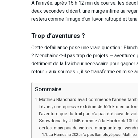
À l’arrivée, après 15 h 12 min de course, les d
deux secondes d’écart, une marge infime au regar
restera comme l’image d’un favori rattrapé et tenu e
Trop d’aventures ?
Cette défaillance pose une vraie question : Blanch
? N’enchaîne-t-il pas trop de projets — aventures p
détriment de la fraîcheur nécessaire pour gagner a
retour « aux sources », il se transforme en mise au p
Sommaire
Mathieu Blanchard avait commencé l’année tambou
février, une épreuve extrême de 625 km en autonom
l’aventure que du trail pur, n’a pas été suivi de vi
Snowdonia by UTMB comme à la Hardrock 100, il s
certes, mais pas de victoire marquante qui viendra
La Harricana 2025 n’a pas flambloyé pour Mathieu