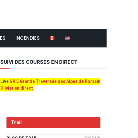
ES
INCENDIES
SUIVI DES COURSES EN DIRECT
Live
GR 5 Grande Traversée des Alpes de Romain
Olivier en direct
Trail