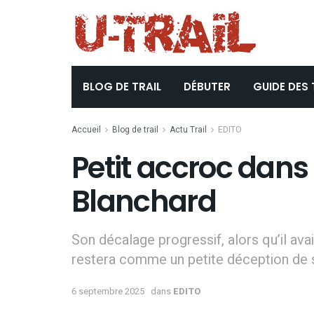
BLOG DE TRAIL
DÉBUTER
GUIDE DES 
Accueil
Blog de trail
Actu Trail
EDITO
Petit accroc dans
Blanchard
Son décalage progressif, alors qu’il avait
restera comme un petite déception de 
6 septembre 2025
dans
EDITO