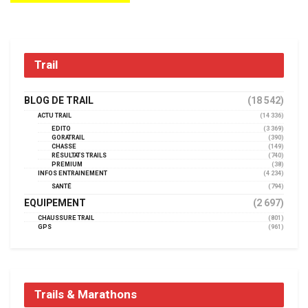
Trail
BLOG DE TRAIL
(18 542)
ACTU TRAIL
(14 336)
EDITO
(3 369)
GORATRAIL
(390)
CHASSE
(149)
RÉSULTATS TRAILS
(740)
PREMIUM
(38)
INFOS ENTRAINEMENT
(4 234)
SANTÉ
(794)
EQUIPEMENT
(2 697)
CHAUSSURE TRAIL
(801)
GPS
(961)
Trails & Marathons