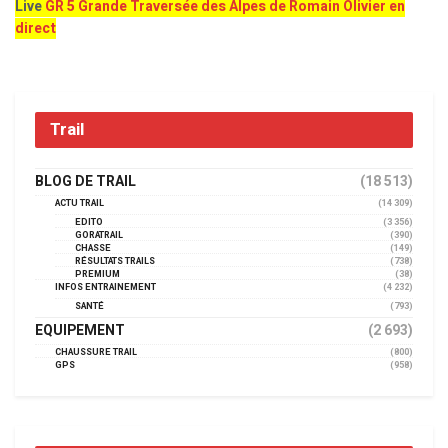
Live
GR 5 Grande Traversée des Alpes de Romain Olivier en
direct
Trail
BLOG DE TRAIL
(18 513)
ACTU TRAIL
(14 309)
EDITO
(3 356)
GORATRAIL
(390)
CHASSE
(149)
RÉSULTATS TRAILS
(738)
PREMIUM
(38)
INFOS ENTRAINEMENT
(4 232)
SANTÉ
(793)
EQUIPEMENT
(2 693)
CHAUSSURE TRAIL
(800)
GPS
(958)