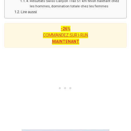
Résultats Swiss Canyon Trail 51 km finish haletant chez
les hommes, domination totale chez les femmes
Lire aussi
-26%
COMMANDEZ SUR I-RUN
MAINTENANT