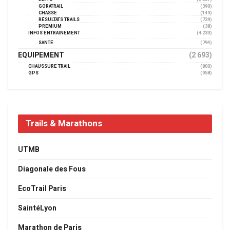
GORATRAIL
(390)
CHASSE
(149)
RÉSULTATS TRAILS
(739)
PREMIUM
(38)
INFOS ENTRAINEMENT
(4 233)
SANTÉ
(794)
EQUIPEMENT
(2 693)
CHAUSSURE TRAIL
(800)
GPS
(958)
Trails & Marathons
UTMB
Diagonale des Fous
EcoTrail Paris
SaintéLyon
Marathon de Paris