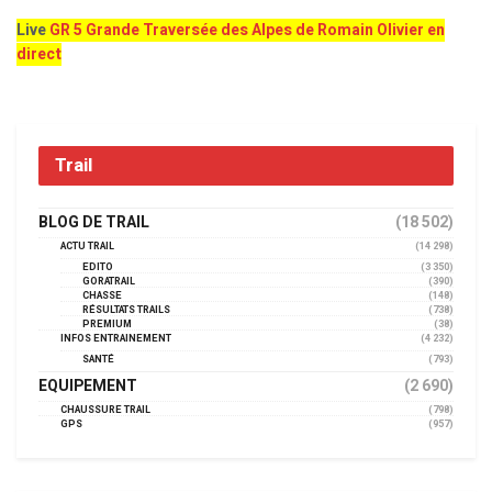
Live
GR 5 Grande Traversée des Alpes de Romain Olivier en
direct
Trail
BLOG DE TRAIL
(18 502)
ACTU TRAIL
(14 298)
EDITO
(3 350)
GORATRAIL
(390)
CHASSE
(148)
RÉSULTATS TRAILS
(738)
PREMIUM
(38)
INFOS ENTRAINEMENT
(4 232)
SANTÉ
(793)
EQUIPEMENT
(2 690)
CHAUSSURE TRAIL
(798)
GPS
(957)