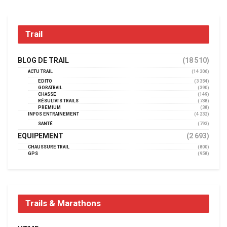
Trail
BLOG DE TRAIL
(18 510)
ACTU TRAIL
(14 306)
EDITO
(3 354)
GORATRAIL
(390)
CHASSE
(149)
RÉSULTATS TRAILS
(738)
PREMIUM
(38)
INFOS ENTRAINEMENT
(4 232)
SANTÉ
(793)
EQUIPEMENT
(2 693)
CHAUSSURE TRAIL
(800)
GPS
(958)
Trails & Marathons