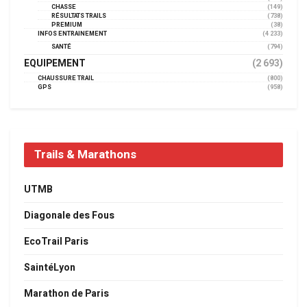
CHASSE
(149)
RÉSULTATS TRAILS
(738)
PREMIUM
(38)
INFOS ENTRAINEMENT
(4 233)
SANTÉ
(794)
EQUIPEMENT
(2 693)
CHAUSSURE TRAIL
(800)
GPS
(958)
Trails & Marathons
UTMB
Diagonale des Fous
EcoTrail Paris
SaintéLyon
Marathon de Paris