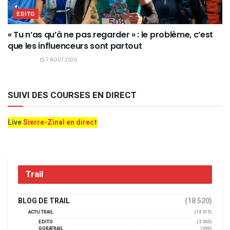
EDITO
« Tu n’as qu’à ne pas regarder » : le problème, c’est
que les influenceurs sont partout
7 AOÛT 2026
SUIVI DES COURSES EN DIRECT
Live
Sierre-Zinal en direct
Trail
BLOG DE TRAIL
(18 520)
ACTU TRAIL
(14 315)
EDITO
(3 360)
GORATRAIL
(390)