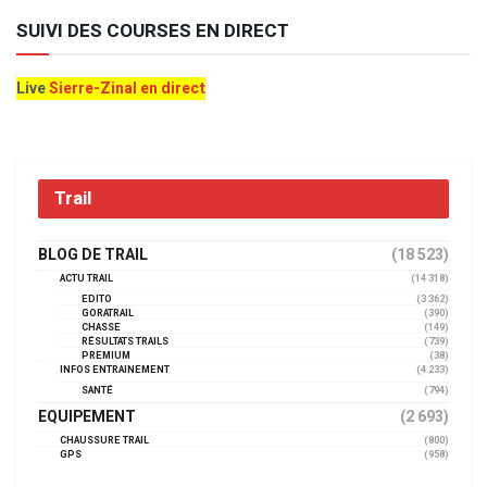
SUIVI DES COURSES EN DIRECT
Live
Sierre-Zinal en direct
Trail
BLOG DE TRAIL
(18 523)
ACTU TRAIL
(14 318)
EDITO
(3 362)
GORATRAIL
(390)
CHASSE
(149)
RÉSULTATS TRAILS
(739)
PREMIUM
(38)
INFOS ENTRAINEMENT
(4 233)
SANTÉ
(794)
EQUIPEMENT
(2 693)
CHAUSSURE TRAIL
(800)
GPS
(958)