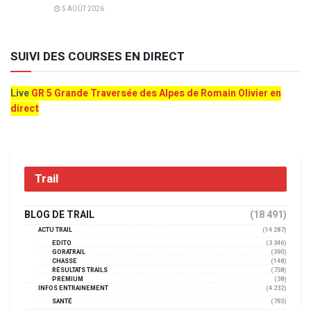
5 AOÛT 2026
SUIVI DES COURSES EN DIRECT
Live
GR 5 Grande Traversée des Alpes de Romain Olivier en
direct
Trail
BLOG DE TRAIL
(18 491)
ACTU TRAIL
(14 287)
EDITO
(3 346)
GORATRAIL
(390)
CHASSE
(148)
RÉSULTATS TRAILS
(738)
PREMIUM
(38)
INFOS ENTRAINEMENT
(4 232)
SANTÉ
(793)