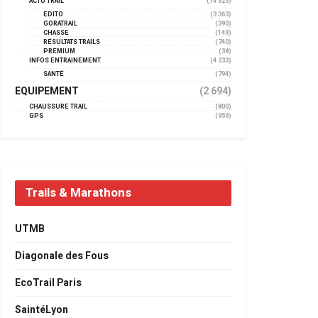
ACTU TRAIL
(14 323)
EDITO
(3 363)
GORATRAIL
(390)
CHASSE
(149)
RÉSULTATS TRAILS
(740)
PREMIUM
(38)
INFOS ENTRAINEMENT
(4 233)
SANTÉ
(794)
EQUIPEMENT
(2 694)
CHAUSSURE TRAIL
(800)
GPS
(959)
Trails & Marathons
UTMB
Diagonale des Fous
EcoTrail Paris
SaintéLyon