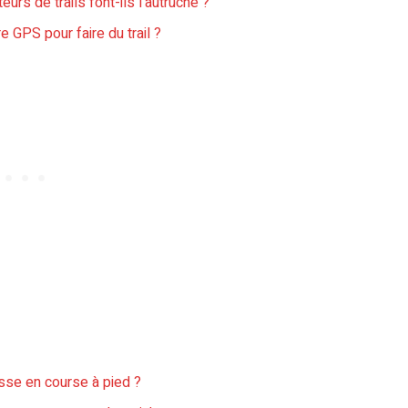
urs de trails font-ils l’autruche ?
 GPS pour faire du trail ?
esse en course à pied ?