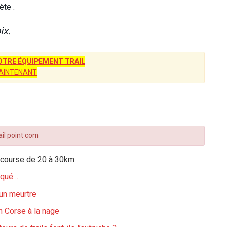
ète .
ix.
TRE ÉQUIPEMENT TRAIL
AINTENANT
ail point com
 course de 20 à 30km
iqué…
 un meurtre
n Corse à la nage