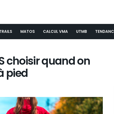
TRAILS
MATOS
CALCUL VMA
UTMB
TENDANC
S choisir quand on
à pied