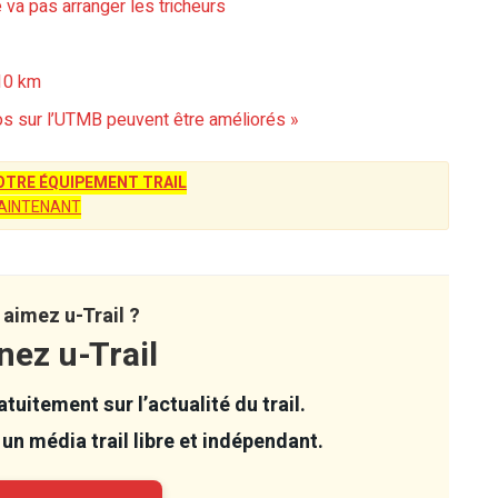
 va pas arranger les tricheurs
 10 km
nos sur l’UTMB peuvent être améliorés »
TRE ÉQUIPEMENT TRAIL
AINTENANT
aimez u-Trail ?
nez u-Trail
tuitement sur l’actualité du trail.
un média trail libre et indépendant.