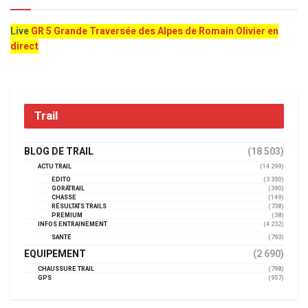
Live
GR 5 Grande Traversée des Alpes de Romain Olivier en
direct
Trail
BLOG DE TRAIL
(18 503)
ACTU TRAIL
(14 299)
EDITO
(3 350)
GORATRAIL
(390)
CHASSE
(149)
RÉSULTATS TRAILS
(738)
PREMIUM
(38)
INFOS ENTRAINEMENT
(4 232)
SANTÉ
(793)
EQUIPEMENT
(2 690)
CHAUSSURE TRAIL
(798)
GPS
(957)