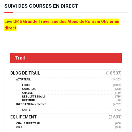
SUIVI DES COURSES EN DIRECT
Live
GR 5 Grande Traversée des Alpes de Romain Olivier en
direct
Trail
BLOG DE TRAIL
(18 507)
ACTU TRAIL
(14 303)
EDITO
(3 352)
GORATRAIL
(390)
CHASSE
(149)
RÉSULTATS TRAILS
(738)
PREMIUM
(38)
INFOS ENTRAINEMENT
(4 232)
SANTÉ
(793)
EQUIPEMENT
(2 693)
CHAUSSURE TRAIL
(800)
GPS
(958)