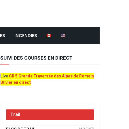
ES
INCENDIES
SUIVI DES COURSES EN DIRECT
Live
GR 5 Grande Traversée des Alpes de Romain
Olivier en direct
Trail