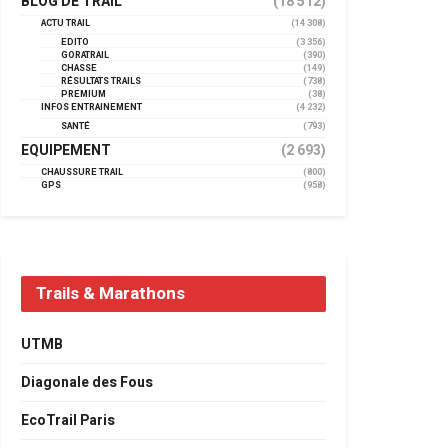
BLOG DE TRAIL
(18 512)
ACTU TRAIL
(14 308)
EDITO
(3 356)
GORATRAIL
(390)
CHASSE
(149)
RÉSULTATS TRAILS
(738)
PREMIUM
(38)
INFOS ENTRAINEMENT
(4 232)
SANTÉ
(793)
EQUIPEMENT
(2 693)
CHAUSSURE TRAIL
(800)
GPS
(958)
Trails & Marathons
UTMB
Diagonale des Fous
EcoTrail Paris