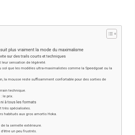
e suit plus vraiment la mode du maximalisme
vite sur des trails courts et techniques
t leur sensation de légèreté.
u sol que les modèles ultra-maximalistes comme la Speedgoat ou la
 fin, la mousse reste suffisamment confortable pour des sorties de
rrain technique.
 le prix.
 ni à tous les formats
t très spécialisées.
urs habitués aux gros amortis Hoka.
é de la semelle extérieure.
d’être un peu frustrés.