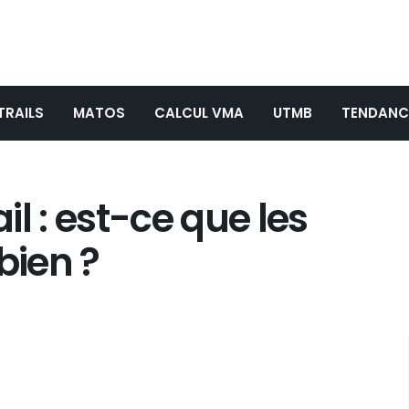
TRAILS
MATOS
CALCUL VMA
UTMB
TENDANC
l : est-ce que les
bien ?