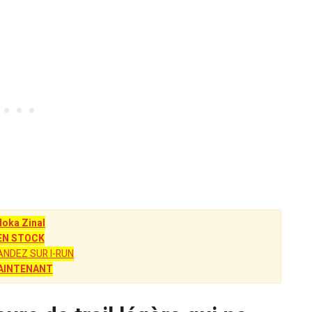
Hoka Zinal
EN STOCK
NDEZ SUR I-RUN
AINTENANT