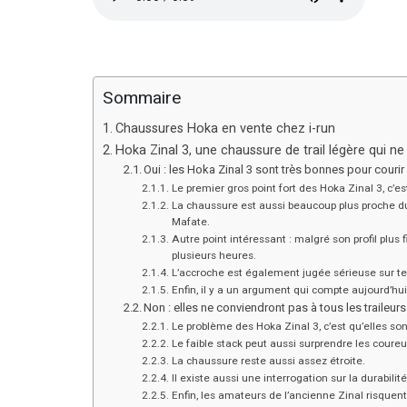
Sommaire
Chaussures Hoka en vente chez i-run
Hoka Zinal 3, une chaussure de trail légère qui n
Oui : les Hoka Zinal 3 sont très bonnes pour courir 
Le premier gros point fort des Hoka Zinal 3, c’es
La chaussure est aussi beaucoup plus proche d
Mafate.
Autre point intéressant : malgré son profil plus
plusieurs heures.
L’accroche est également jugée sérieuse sur te
Enfin, il y a un argument qui compte aujourd’hui :
Non : elles ne conviendront pas à tous les traileurs
Le problème des Hoka Zinal 3, c’est qu’elles son
Le faible stack peut aussi surprendre les coure
La chaussure reste aussi assez étroite.
Il existe aussi une interrogation sur la durabilit
Enfin, les amateurs de l’ancienne Zinal risquent 