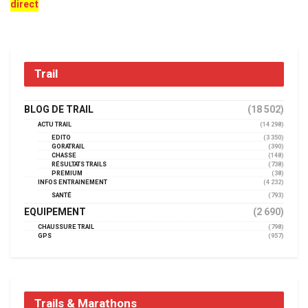
direct
Trail
BLOG DE TRAIL
(18 502)
ACTU TRAIL
(14 298)
EDITO
(3 350)
GORATRAIL
(390)
CHASSE
(148)
RÉSULTATS TRAILS
(738)
PREMIUM
(38)
INFOS ENTRAINEMENT
(4 232)
SANTÉ
(793)
EQUIPEMENT
(2 690)
CHAUSSURE TRAIL
(798)
GPS
(957)
Trails & Marathons