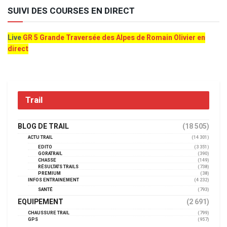
SUIVI DES COURSES EN DIRECT
Live
GR 5 Grande Traversée des Alpes de Romain Olivier en
direct
Trail
BLOG DE TRAIL
(18 505)
ACTU TRAIL
(14 301)
EDITO
(3 351)
GORATRAIL
(390)
CHASSE
(149)
RÉSULTATS TRAILS
(738)
PREMIUM
(38)
INFOS ENTRAINEMENT
(4 232)
SANTÉ
(793)
EQUIPEMENT
(2 691)
CHAUSSURE TRAIL
(799)
GPS
(957)