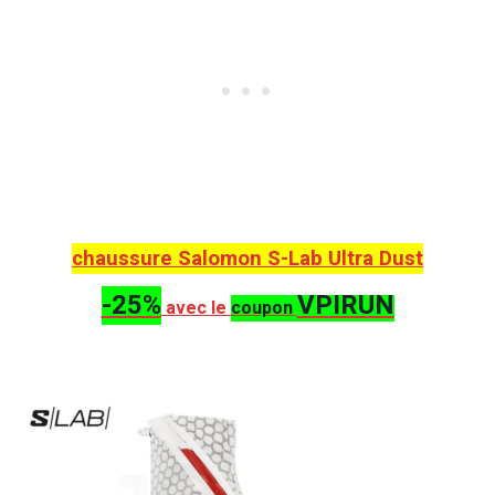
chaussure Salomon S-Lab Ultra Dust
-25%
VPIRUN
avec le
coupon