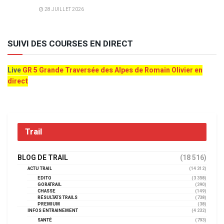
28 JUILLET 2026
SUIVI DES COURSES EN DIRECT
Live
GR 5 Grande Traversée des Alpes de Romain Olivier en
direct
Trail
BLOG DE TRAIL
(18 516)
ACTU TRAIL
(14 312)
EDITO
(3 358)
GORATRAIL
(390)
CHASSE
(149)
RÉSULTATS TRAILS
(738)
PREMIUM
(38)
INFOS ENTRAINEMENT
(4 232)
SANTÉ
(793)