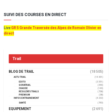
SUIVI DES COURSES EN DIRECT
Live
GR 5 Grande Traversée des Alpes de Romain Olivier en
direct
Trail
BLOG DE TRAIL
(18 505)
ACTU TRAIL
(14 301)
EDITO
(3 351)
GORATRAIL
(390)
CHASSE
(149)
RÉSULTATS TRAILS
(738)
PREMIUM
(38)
INFOS ENTRAINEMENT
(4 232)
SANTÉ
(793)
EQUIPEMENT
(2 691)