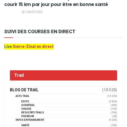
courir 15 km par jour pour être en bonne santé
7 AOÛT 2026
SUIVI DES COURSES EN DIRECT
Live
Sierre-Zinal en direct
Trail
BLOG DE TRAIL
(18 528)
ACTU TRAIL
(14 323)
EDITO
(3 363)
GORATRAIL
(390)
CHASSE
(149)
RÉSULTATS TRAILS
(740)
PREMIUM
(38)
INFOS ENTRAINEMENT
(4 233)
SANTÉ
(794)