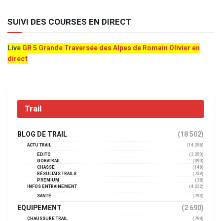
SUIVI DES COURSES EN DIRECT
Live
GR 5 Grande Traversée des Alpes de Romain Olivier en
direct
Trail
BLOG DE TRAIL
(18 502)
ACTU TRAIL
(14 298)
EDITO
(3 350)
GORATRAIL
(390)
CHASSE
(148)
RÉSULTATS TRAILS
(738)
PREMIUM
(38)
INFOS ENTRAINEMENT
(4 232)
SANTÉ
(793)
EQUIPEMENT
(2 690)
CHAUSSURE TRAIL
(798)