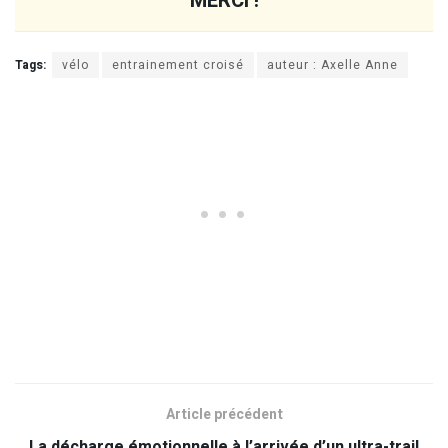
MERCI !
Tags:
vélo
entrainement croisé
auteur : Axelle Anne
Article précédent
La décharge émotionnelle à l’arrivée d’un ultra-trail