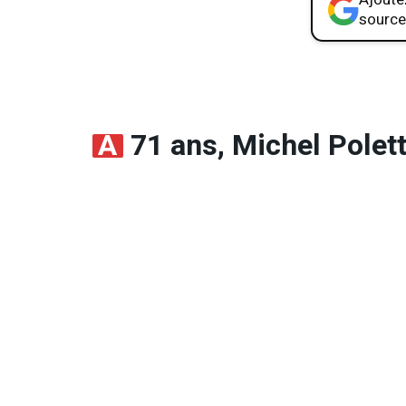
source
À
71 ans, Michel Polett