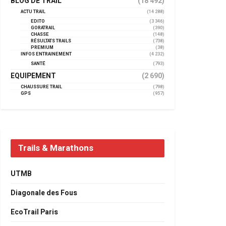
BLOG DE TRAIL
(18 492)
ACTU TRAIL
(14 288)
EDITO
(3 346)
GORATRAIL
(390)
CHASSE
(148)
RÉSULTATS TRAILS
(738)
PREMIUM
(38)
INFOS ENTRAINEMENT
(4 232)
SANTÉ
(793)
EQUIPEMENT
(2 690)
CHAUSSURE TRAIL
(798)
GPS
(957)
Trails & Marathons
UTMB
Diagonale des Fous
EcoTrail Paris