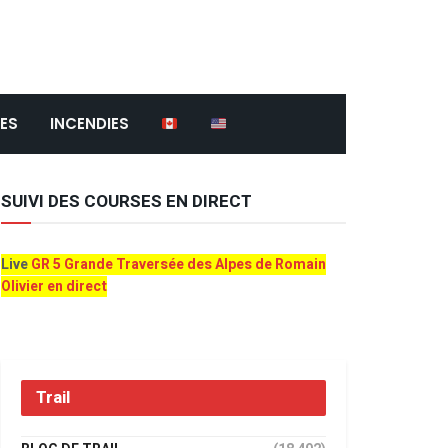
ES
INCENDIES
SUIVI DES COURSES EN DIRECT
Live
GR 5 Grande Traversée des Alpes de Romain
Olivier en direct
Trail