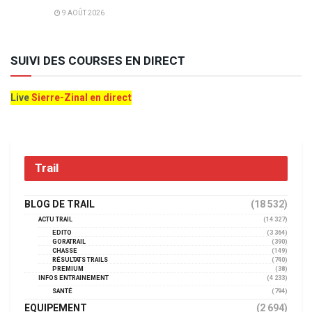
9 AOÛT 2026
SUIVI DES COURSES EN DIRECT
Live
Sierre-Zinal en direct
Trail
BLOG DE TRAIL
(18 532)
ACTU TRAIL
(14 327)
EDITO
(3 364)
GORATRAIL
(390)
CHASSE
(149)
RÉSULTATS TRAILS
(740)
PREMIUM
(38)
INFOS ENTRAINEMENT
(4 233)
SANTÉ
(794)
EQUIPEMENT
(2 694)