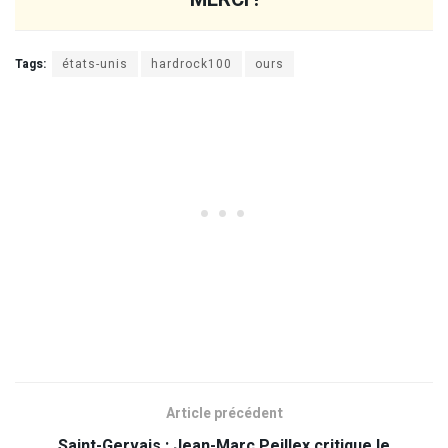
Tags:
états-unis
hardrock100
ours
Article précédent
Saint-Gervais : Jean-Marc Peillex critique le