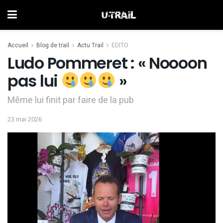
Accueil
Blog de trail
Actu Trail
EDITO
Ludo Pommeret : « Noooon
pas lui
»
Même lui finit par faire de la pub
23 mai 2026