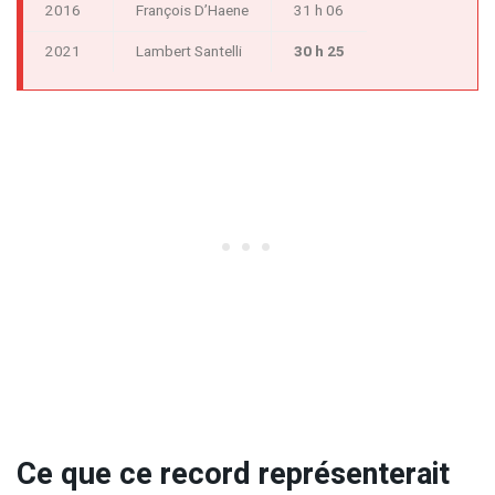
2016
François D’Haene
31 h 06
2021
Lambert Santelli
30 h 25
Ce que ce record représenterait