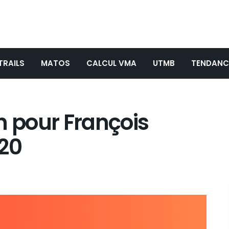
TRAILS
MATOS
CALCUL VMA
UTMB
TENDANC
n pour François
R20