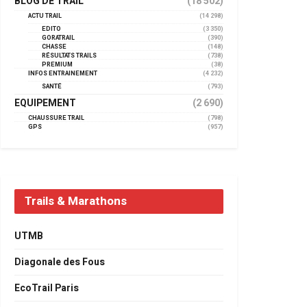
BLOG DE TRAIL
(18 502)
ACTU TRAIL
(14 298)
EDITO
(3 350)
GORATRAIL
(390)
CHASSE
(148)
RÉSULTATS TRAILS
(738)
PREMIUM
(38)
INFOS ENTRAINEMENT
(4 232)
SANTÉ
(793)
EQUIPEMENT
(2 690)
CHAUSSURE TRAIL
(798)
GPS
(957)
Trails & Marathons
UTMB
Diagonale des Fous
EcoTrail Paris