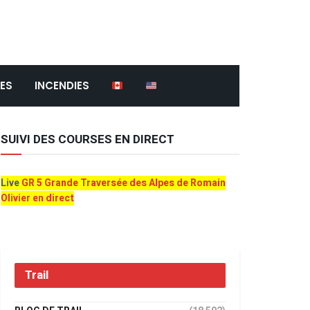
ES
INCENDIES
SUIVI DES COURSES EN DIRECT
Live
GR 5 Grande Traversée des Alpes de Romain
Olivier en direct
Trail