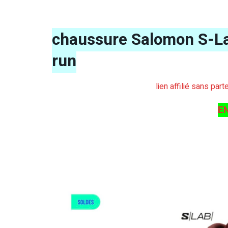
chaussure Salomon S-Lab
run
lien affilié sans par
E