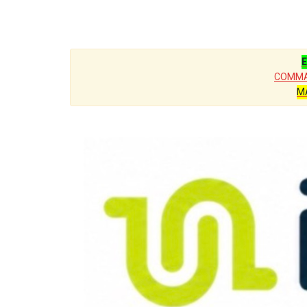
E
COMMA
M