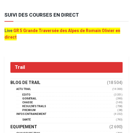
SUIVI DES COURSES EN DIRECT
Live
GR 5 Grande Traversée des Alpes de Romain Olivier en
direct
Trail
BLOG DE TRAIL
(18 504)
ACTU TRAIL
(14 300)
EDITO
(3 351)
GORATRAIL
(390)
CHASSE
(149)
RÉSULTATS TRAILS
(738)
PREMIUM
(38)
INFOS ENTRAINEMENT
(4 232)
SANTÉ
(793)
EQUIPEMENT
(2 690)