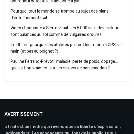
pourquoi il déteste le fractionné à plat
Pourquoi tout le monde se trompe au sujet des plans
d’entraînement trail
Vidéo choquante à Sierre-Zinal : les 5 000 sacs des traileurs
sont balancés au sol comme de vulgaires ordures
Triathlon : pourquoi les athlètes portent leur montre GPS à la
main (et pas au poignet ?)
Pauline Ferrand-Prévot : maladie, perte de poids, dopage…
que sait-on vraiment sur les raisons de son abandon ?
AVERTISSEMENT
uTrail est un media qui revendique sa liberté d'expression,
indépendant. Les annonceurs qui font de la publicité sur