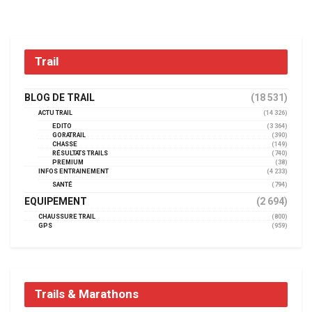
Trail
BLOG DE TRAIL
(18 531)
ACTU TRAIL
(14 326)
EDITO
(3 364)
GORATRAIL
(390)
CHASSE
(149)
RÉSULTATS TRAILS
(740)
PREMIUM
(38)
INFOS ENTRAINEMENT
(4 233)
SANTÉ
(794)
EQUIPEMENT
(2 694)
CHAUSSURE TRAIL
(800)
GPS
(959)
Trails & Marathons