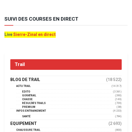
SUIVI DES COURSES EN DIRECT
Live
Sierre-Zinal en direct
Trail
BLOG DE TRAIL
(18 522)
ACTU TRAIL
(14 317)
EDITO
(3 361)
GORATRAIL
(390)
CHASSE
(149)
RÉSULTATS TRAILS
(739)
PREMIUM
(38)
INFOS ENTRAINEMENT
(4 233)
SANTÉ
(794)
EQUIPEMENT
(2 693)
CHAUSSURE TRAIL
(800)