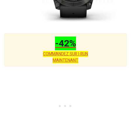
-42%
COMMANDEZ SUR I-RUN
MAINTENANT