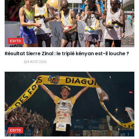
EDITO
Résultat Sierre Zinal : le triplé kényan est-il louche ?
8 AOÛT 2026
EDITO