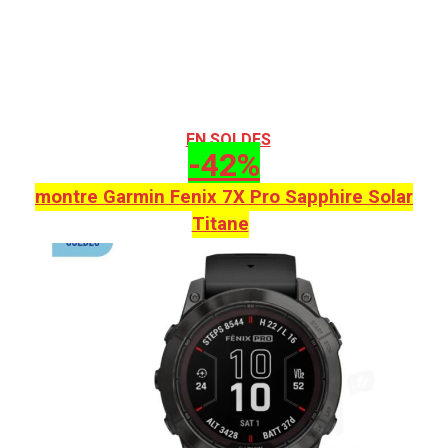
EN SOLDES
-42%
montre Garmin Fenix 7X Pro Sapphire Solar
Titane