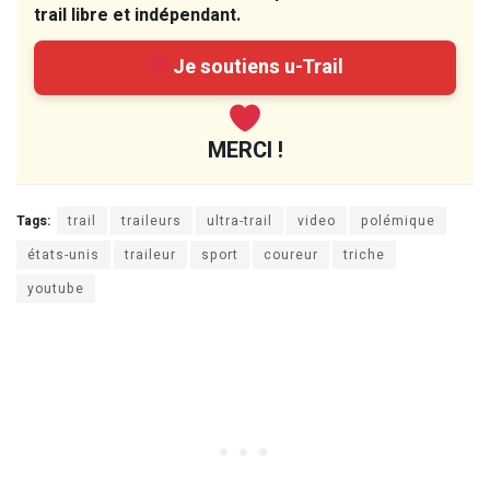
trail libre et indépendant.
Je soutiens u-Trail
MERCI !
Tags:
trail
traileurs
ultra-trail
video
polémique
états-unis
traileur
sport
coureur
triche
youtube