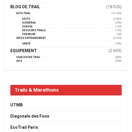
BLOG DE TRAIL
(18 525)
ACTU TRAIL
(14 320)
EDITO
(3 363)
GORATRAIL
(390)
CHASSE
(149)
RÉSULTATS TRAILS
(739)
PREMIUM
(38)
INFOS ENTRAINEMENT
(4 233)
SANTÉ
(794)
EQUIPEMENT
(2 693)
CHAUSSURE TRAIL
(800)
GPS
(958)
Trails & Marathons
UTMB
Diagonale des Fous
EcoTrail Paris