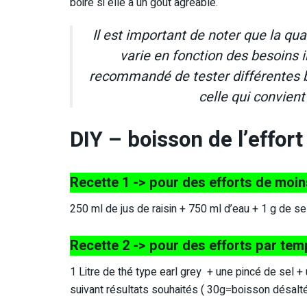
boire si elle a un goût agréable.
Il est important de noter que la qua
varie en fonction des besoins i
recommandé de tester différentes b
celle qui convien
DIY – boisson de l’effort
Recette 1 -> pour des efforts de moin
250 ml de jus de raisin + 750 ml d’eau + 1 g de se
Recette 2 -> pour des efforts par te
1 Litre de thé type earl grey + une pincé de sel + 
suivant résultats souhaités ( 30g=boisson désalt