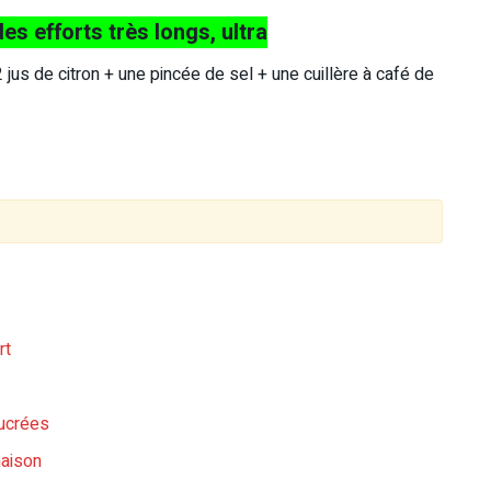
es efforts très longs, ultra
jus de citron + une pincée de sel + une cuillère à café de
rt
sucrées
maison