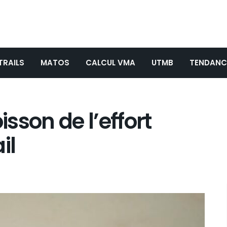
TRAILS
MATOS
CALCUL VMA
UTMB
TENDANC
isson de l’effort
il