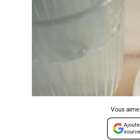
Vous aime
Ajoutez
source