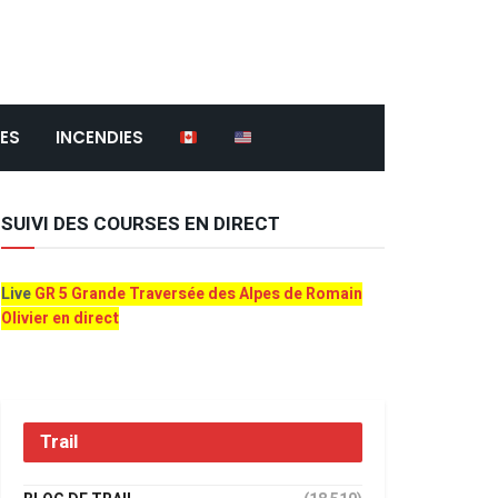
ES
INCENDIES
SUIVI DES COURSES EN DIRECT
Live
GR 5 Grande Traversée des Alpes de Romain
Olivier en direct
Trail