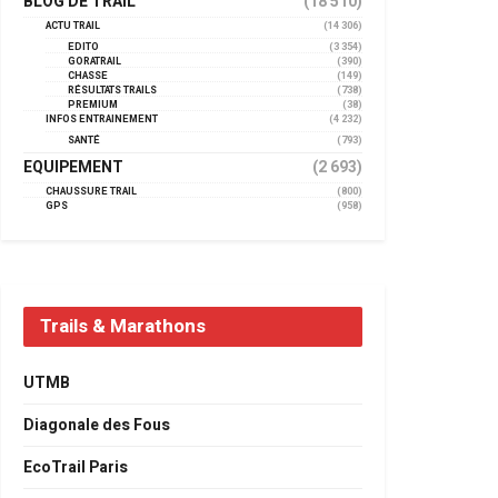
BLOG DE TRAIL
(18 510)
ACTU TRAIL
(14 306)
EDITO
(3 354)
GORATRAIL
(390)
CHASSE
(149)
RÉSULTATS TRAILS
(738)
PREMIUM
(38)
INFOS ENTRAINEMENT
(4 232)
SANTÉ
(793)
EQUIPEMENT
(2 693)
CHAUSSURE TRAIL
(800)
GPS
(958)
Trails & Marathons
UTMB
Diagonale des Fous
EcoTrail Paris