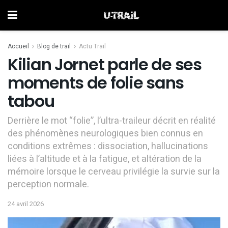
Accueil
Blog de trail
Actu Trail
Kilian Jornet parle de ses
moments de folie sans
tabou
Derrière le mot “folie”, l’ultra-traileur décrit en réalité
des phénomènes neurologiques bien connus en
conditions extrêmes : dissociation, hallucinations
liées à l’altitude et à la fatigue, et altération de la
mémoire lorsque le cerveau privilégie la survie sur la
perception normale.
24 avril 2026