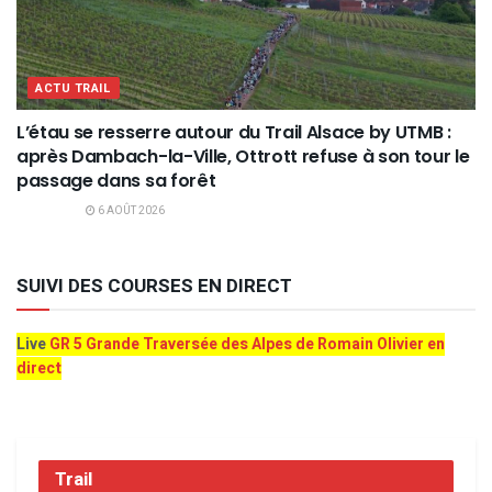
ACTU TRAIL
L’étau se resserre autour du Trail Alsace by UTMB :
après Dambach-la-Ville, Ottrott refuse à son tour le
passage dans sa forêt
6 AOÛT 2026
SUIVI DES COURSES EN DIRECT
Live
GR 5 Grande Traversée des Alpes de Romain Olivier en
direct
Trail