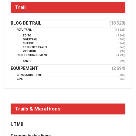
Trail
BLOG DE TRAIL
(18 528)
ACTU TRAIL
(14 323)
EDITO
(3 363)
GORATRAIL
(390)
CHASSE
(149)
RÉSULTATS TRAILS
(740)
PREMIUM
(38)
INFOS ENTRAINEMENT
(4 233)
SANTÉ
(794)
EQUIPEMENT
(2 694)
CHAUSSURE TRAIL
(800)
GPS
(959)
Trails & Marathons
UTMB
Diagonale des Fous