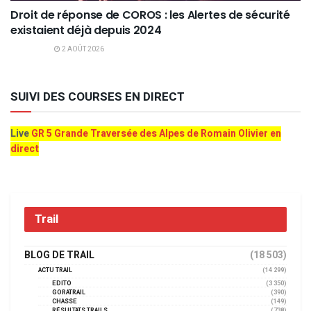
Droit de réponse de COROS : les Alertes de sécurité
existaient déjà depuis 2024
2 AOÛT 2026
SUIVI DES COURSES EN DIRECT
Live
GR 5 Grande Traversée des Alpes de Romain Olivier en
direct
Trail
BLOG DE TRAIL
(18 503)
ACTU TRAIL
(14 299)
EDITO
(3 350)
GORATRAIL
(390)
CHASSE
(149)
RÉSULTATS TRAILS
(738)