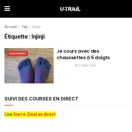
Accueil
Tag
Injinji
Étiquette :
Injinji
Je cours avec des
EQUIPEMENT
chaussettes à 5 doigts
22 MAI 2026
SUIVI DES COURSES EN DIRECT
Live
Sierre-Zinal en direct