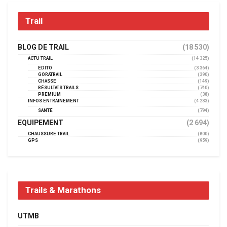
Trail
BLOG DE TRAIL
(18 530)
ACTU TRAIL
(14 325)
EDITO
(3 364)
GORATRAIL
(390)
CHASSE
(149)
RÉSULTATS TRAILS
(740)
PREMIUM
(38)
INFOS ENTRAINEMENT
(4 233)
SANTÉ
(794)
EQUIPEMENT
(2 694)
CHAUSSURE TRAIL
(800)
GPS
(959)
Trails & Marathons
UTMB