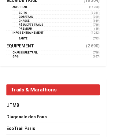
BLOG DE TRAIL
(18 504)
ACTU TRAIL
(14 300)
EDITO
(3 351)
GORATRAIL
(390)
CHASSE
(149)
RÉSULTATS TRAILS
(738)
PREMIUM
(38)
INFOS ENTRAINEMENT
(4 232)
SANTÉ
(793)
EQUIPEMENT
(2 690)
CHAUSSURE TRAIL
(798)
GPS
(957)
Trails & Marathons
UTMB
Diagonale des Fous
EcoTrail Paris