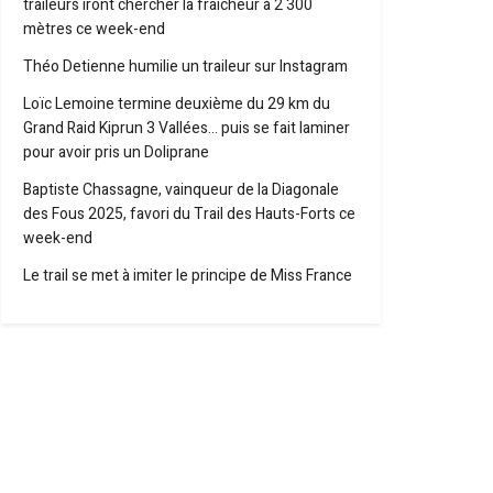
traileurs iront chercher la fraîcheur à 2 300
mètres ce week-end
Théo Detienne humilie un traileur sur Instagram
Loïc Lemoine termine deuxième du 29 km du
Grand Raid Kiprun 3 Vallées… puis se fait laminer
pour avoir pris un Doliprane
Baptiste Chassagne, vainqueur de la Diagonale
des Fous 2025, favori du Trail des Hauts-Forts ce
week-end
Le trail se met à imiter le principe de Miss France