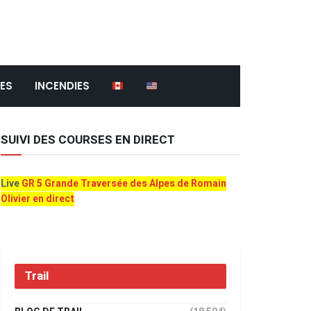
ES
INCENDIES
SUIVI DES COURSES EN DIRECT
Live
GR 5 Grande Traversée des Alpes de Romain
Olivier en direct
Trail