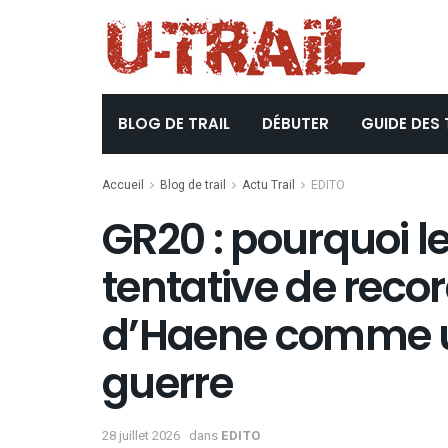
BLOG DE TRAIL
DÉBUTER
GUIDE DES 
Accueil
Blog de trail
Actu Trail
EDITO
GR20 : pourquoi le
tentative de reco
d’Haene comme u
guerre
28 juillet 2026
dans
EDITO