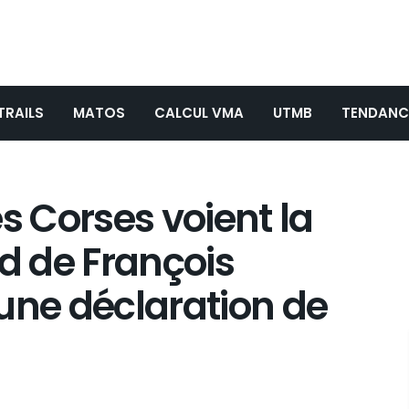
TRAILS
MATOS
CALCUL VMA
UTMB
TENDANC
s Corses voient la
rd de François
ne déclaration de