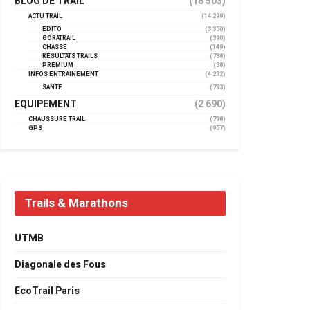
BLOG DE TRAIL
(18 503)
ACTU TRAIL
(14 299)
EDITO
(3 350)
GORATRAIL
(390)
CHASSE
(149)
RÉSULTATS TRAILS
(738)
PREMIUM
(38)
INFOS ENTRAINEMENT
(4 232)
SANTÉ
(793)
EQUIPEMENT
(2 690)
CHAUSSURE TRAIL
(798)
GPS
(957)
Trails & Marathons
UTMB
Diagonale des Fous
EcoTrail Paris