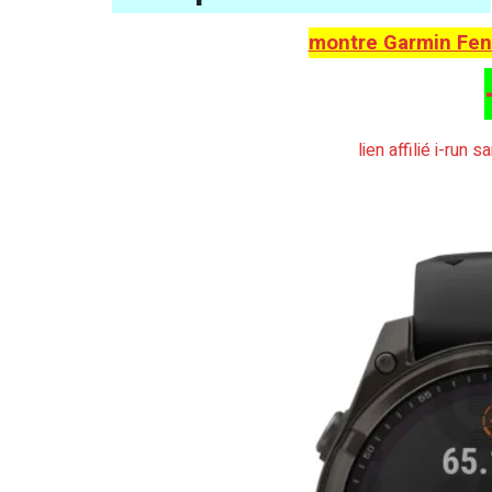
montre Garmin Feni
lien affilié i-run 