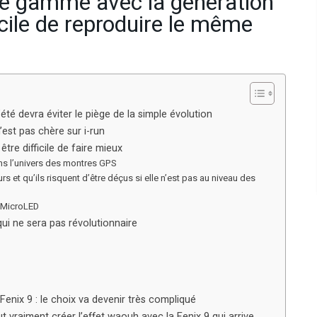
de gamme avec la génération
icile de reproduire le même
’été devra éviter le piège de la simple évolution
est pas chère sur i-run
tre difficile de faire mieux
ans l’univers des montres GPS
urs et qu’ils risquent d’être déçus si elle n’est pas au niveau des
n MicroLED
qui ne sera pas révolutionnaire
enix 9 : le choix va devenir très compliqué
t vraiment créer l’effet waouh avec la Fenix 9 qui arrive