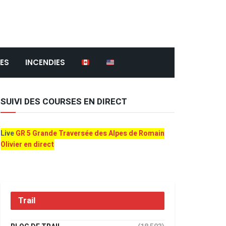
ES
INCENDIES
SUIVI DES COURSES EN DIRECT
Live
GR 5 Grande Traversée des Alpes de Romain
Olivier en direct
Trail