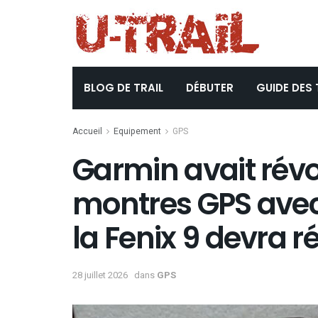
BLOG DE TRAIL
DÉBUTER
GUIDE DES 
Accueil
Equipement
GPS
Garmin avait révo
montres GPS avec 
la Fenix 9 devra r
28 juillet 2026
dans
GPS