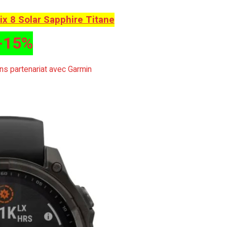
x 8 Solar Sapphire Titane
-15%
sans partenariat avec Garmin