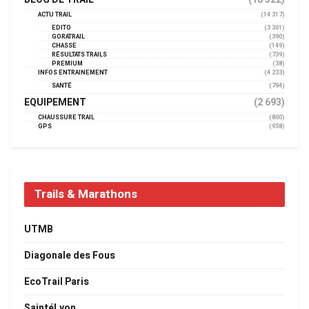
ACTU TRAIL
(14 317)
EDITO
(3 361)
GORATRAIL
(390)
CHASSE
(149)
RÉSULTATS TRAILS
(739)
PREMIUM
(38)
INFOS ENTRAINEMENT
(4 233)
SANTÉ
(794)
EQUIPEMENT
(2 693)
CHAUSSURE TRAIL
(800)
GPS
(958)
Trails & Marathons
UTMB
Diagonale des Fous
EcoTrail Paris
SaintéLyon