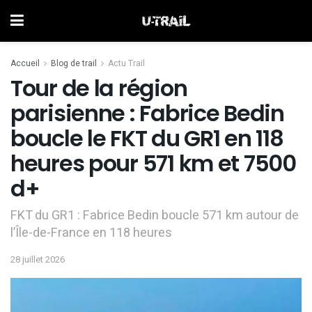
Accueil
Blog de trail
Actu Trail
Tour de la région
parisienne : Fabrice Bedin
boucle le FKT du GR1 en 118
heures pour 571 km et 7500
d+
FKT du GR1 : Fabrice Bedin boucle 571 km autour de
l’Île-de-France en 118 heures
28 juillet 2026