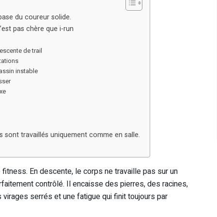
ase du coureur solide.
’est pas chère que i-run
scente de trail
tations
assin instable
sser
axe
t
ils sont travaillés uniquement comme en salle.
 fitness. En descente, le corps ne travaille pas sur un
rfaitement contrôlé. Il encaisse des pierres, des racines,
virages serrés et une fatigue qui finit toujours par