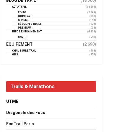
BLOG DE TRAIL
(18 500)
ACTU TRAIL
(14 296)
EDITO
(3 349)
GORATRAIL
(390)
CHASSE
(148)
RÉSULTATS TRAILS
(738)
PREMIUM
(38)
INFOS ENTRAINEMENT
(4 232)
SANTÉ
(793)
EQUIPEMENT
(2 690)
CHAUSSURE TRAIL
(798)
GPS
(957)
Trails & Marathons
UTMB
Diagonale des Fous
EcoTrail Paris