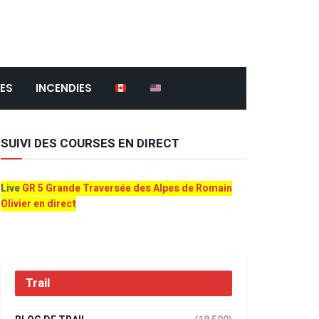
ES
INCENDIES
SUIVI DES COURSES EN DIRECT
Live
GR 5 Grande Traversée des Alpes de Romain
Olivier en direct
Trail