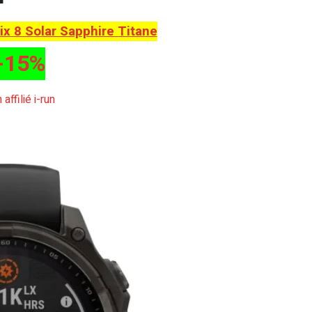
x 8 Solar Sapphire Titane
-15%
n affilié i-run