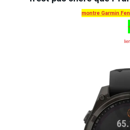
montre Garmin Feni
lie