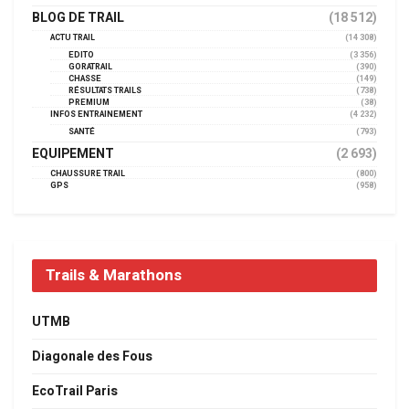
BLOG DE TRAIL
(18 512)
ACTU TRAIL
(14 308)
EDITO
(3 356)
GORATRAIL
(390)
CHASSE
(149)
RÉSULTATS TRAILS
(738)
PREMIUM
(38)
INFOS ENTRAINEMENT
(4 232)
SANTÉ
(793)
EQUIPEMENT
(2 693)
CHAUSSURE TRAIL
(800)
GPS
(958)
Trails & Marathons
UTMB
Diagonale des Fous
EcoTrail Paris