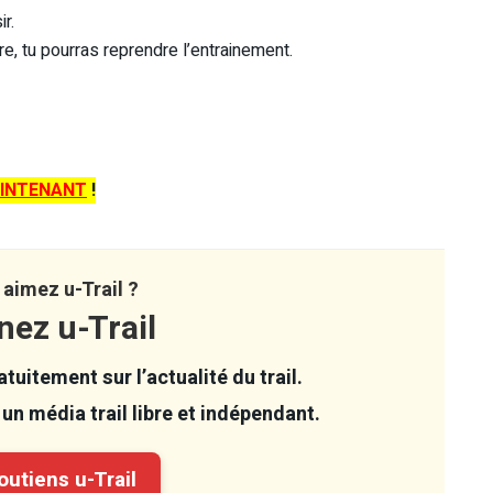
r.
re, tu pourras reprendre l’entrainement.
INTENANT
!
aimez u-Trail ?
nez u-Trail
tuitement sur l’actualité du trail.
un média trail libre et indépendant.
utiens u-Trail