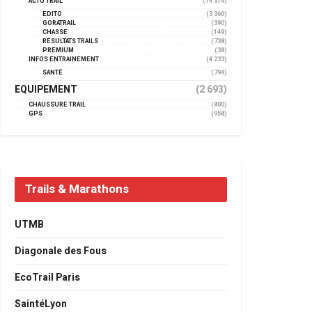
ACTU TRAIL
(14 314)
EDITO
(3 360)
GORATRAIL
(390)
CHASSE
(149)
RÉSULTATS TRAILS
(738)
PREMIUM
(38)
INFOS ENTRAINEMENT
(4 233)
SANTÉ
(794)
EQUIPEMENT
(2 693)
CHAUSSURE TRAIL
(800)
GPS
(958)
Trails & Marathons
UTMB
Diagonale des Fous
EcoTrail Paris
SaintéLyon