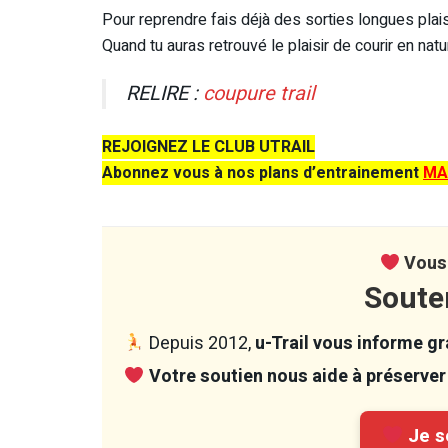
Pour reprendre fais déjà des sorties longues plaisi
Quand tu auras retrouvé le plaisir de courir en natu
RELIRE :
coupure trail
REJOIGNEZ LE CLUB UTRAIL
Abonnez vous à nos plans d’entrainement
MA
Vous 
Soute
Depuis 2012,
u-Trail vous informe gra
Votre soutien nous aide à préserver 
Je so