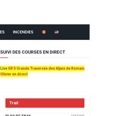
ES
INCENDIES
SUIVI DES COURSES EN DIRECT
Live
GR 5 Grande Traversée des Alpes de Romain
Olivier en direct
Trail