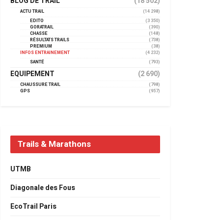
BLOG DE TRAIL
(18 502)
ACTU TRAIL
(14 298)
EDITO
(3 350)
GORATRAIL
(390)
CHASSE
(148)
RÉSULTATS TRAILS
(738)
PREMIUM
(38)
INFOS ENTRAINEMENT
(4 232)
SANTÉ
(793)
EQUIPEMENT
(2 690)
CHAUSSURE TRAIL
(798)
GPS
(957)
Trails & Marathons
UTMB
Diagonale des Fous
EcoTrail Paris