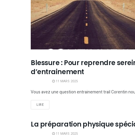
Blessure : Pour reprendre sere
INFOS ENTRAINEMENT
d’entrainement
11 MARS 2025
Vous avez une question entrainement trail Corentin nous
LIRE
La préparation physique spécia
INFOS ENTRAINEMENT
11 MARS 2025