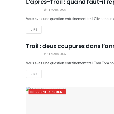
L’après-Trail : quand faut-il r
INFOS ENTRAINEMENT
11 MARS 2025
Vous avez une question entrainement trail Olivier nous
LIRE
Trail : deux coupures dans l’an
INFOS ENTRAINEMENT
11 MARS 2025
Vous avez une question entrainement trail Tom Tom nous
LIRE
INFOS ENTRAINEMENT