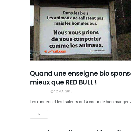
Quand une enseigne bio sponso
SANTÉ
mieux que RED BULL !
12 MAI 2018
Les runners et les traileurs ont à coeur de bien mange
LIRE