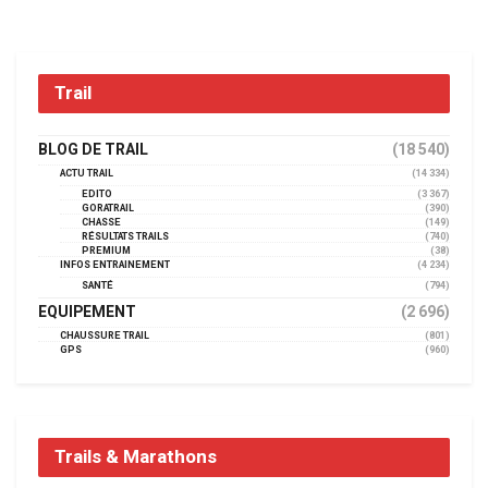
Trail
BLOG DE TRAIL
(18 540)
ACTU TRAIL
(14 334)
EDITO
(3 367)
GORATRAIL
(390)
CHASSE
(149)
RÉSULTATS TRAILS
(740)
PREMIUM
(38)
INFOS ENTRAINEMENT
(4 234)
SANTÉ
(794)
EQUIPEMENT
(2 696)
CHAUSSURE TRAIL
(801)
GPS
(960)
Trails & Marathons