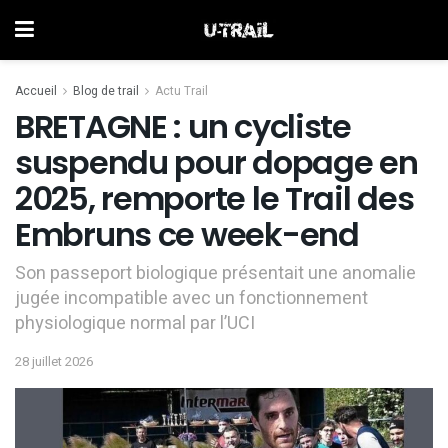
Accueil
Blog de trail
Actu Trail
BRETAGNE : un cycliste
suspendu pour dopage en
2025, remporte le Trail des
Embruns ce week-end
Son passeport biologique présentait une anomalie
jugée incompatible avec un fonctionnement
physiologique normal par l’UCI
28 juillet 2026