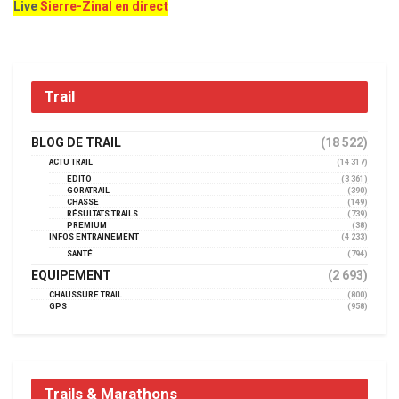
Live
Sierre-Zinal en direct
Trail
BLOG DE TRAIL
(18 522)
ACTU TRAIL
(14 317)
EDITO
(3 361)
GORATRAIL
(390)
CHASSE
(149)
RÉSULTATS TRAILS
(739)
PREMIUM
(38)
INFOS ENTRAINEMENT
(4 233)
SANTÉ
(794)
EQUIPEMENT
(2 693)
CHAUSSURE TRAIL
(800)
GPS
(958)
Trails & Marathons