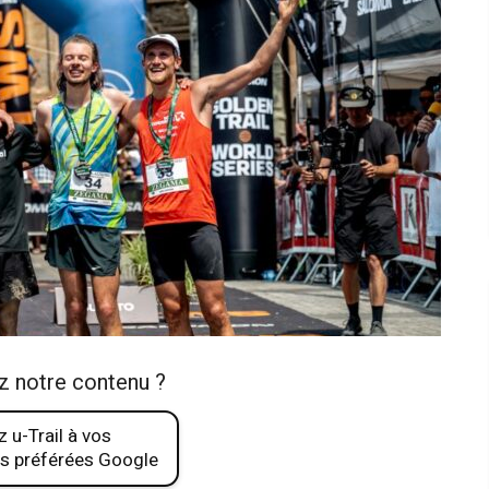
z notre contenu ?
 u-Trail à vos
s préférées Google