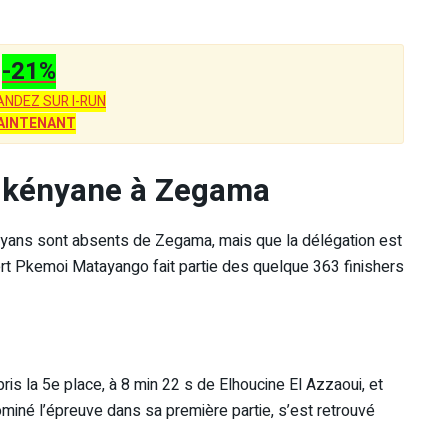
-21%
NDEZ SUR I-RUN
AINTENANT
ce kényane à Zegama
 kényans sont absents de Zegama, mais que la délégation est
bert Pkemoi Matayango fait partie des quelque 363 finishers
 pris la 5e place, à 8 min 22 s de Elhoucine El Azzaoui, et
miné l’épreuve dans sa première partie, s’est retrouvé