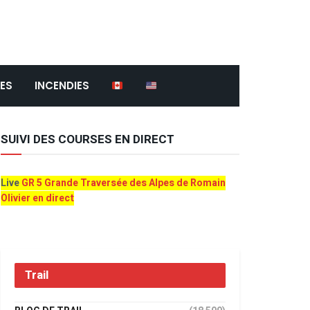
ES
INCENDIES
SUIVI DES COURSES EN DIRECT
Live
GR 5 Grande Traversée des Alpes de Romain
Olivier en direct
Trail