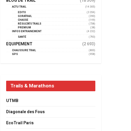
BLOG DE TRAIL
(18 509)
ACTU TRAIL
(14 305)
EDITO
(3 354)
GORATRAIL
(390)
CHASSE
(149)
RÉSULTATS TRAILS
(738)
PREMIUM
(38)
INFOS ENTRAINEMENT
(4 232)
SANTÉ
(793)
EQUIPEMENT
(2 693)
CHAUSSURE TRAIL
(800)
GPS
(958)
Trails & Marathons
UTMB
Diagonale des Fous
EcoTrail Paris