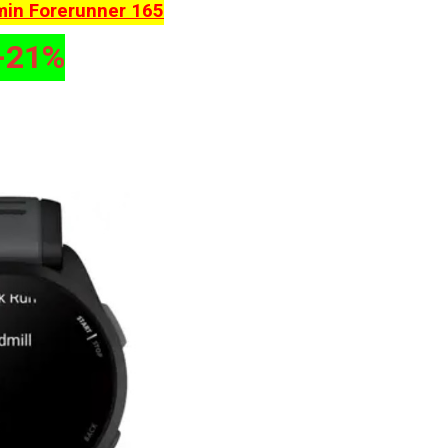
min Forerunner 165
-21%