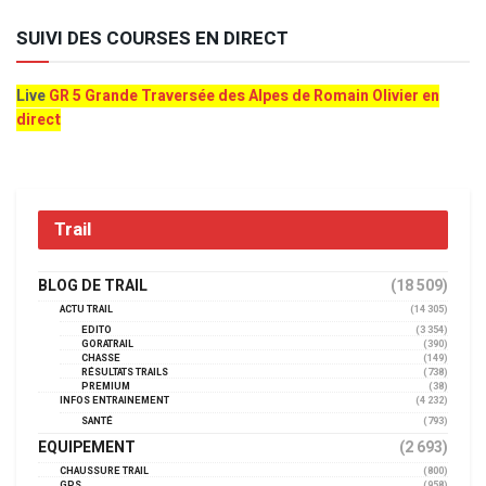
SUIVI DES COURSES EN DIRECT
Live
GR 5 Grande Traversée des Alpes de Romain Olivier en
direct
Trail
BLOG DE TRAIL
(18 509)
ACTU TRAIL
(14 305)
EDITO
(3 354)
GORATRAIL
(390)
CHASSE
(149)
RÉSULTATS TRAILS
(738)
PREMIUM
(38)
INFOS ENTRAINEMENT
(4 232)
SANTÉ
(793)
EQUIPEMENT
(2 693)
CHAUSSURE TRAIL
(800)
GPS
(958)