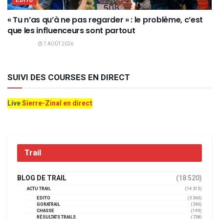
EDITO
« Tu n’as qu’à ne pas regarder » : le problème, c’est
que les influenceurs sont partout
7 AOÛT 2026
SUIVI DES COURSES EN DIRECT
Live
Sierre-Zinal en direct
Trail
BLOG DE TRAIL
(18 520)
ACTU TRAIL
(14 315)
EDITO
(3 360)
GORATRAIL
(390)
CHASSE
(149)
RÉSULTATS TRAILS
(738)