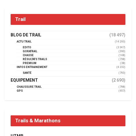
Trail
BLOG DE TRAIL
(18 497)
ACTU TRAIL
(14 293)
EDITO
(3 347)
GORATRAIL
(390)
CHASSE
(148)
RÉSULTATS TRAILS
(738)
PREMIUM
(38)
INFOS ENTRAINEMENT
(4 232)
SANTÉ
(793)
EQUIPEMENT
(2 690)
CHAUSSURE TRAIL
(798)
GPS
(957)
Trails & Marathons