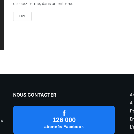
d'assez fermé, dans un entre-soi ...
LIRE
NOUS CONTACTER
Ac
À
Po
f
126 000
En
as
abonnés Facebook
L'