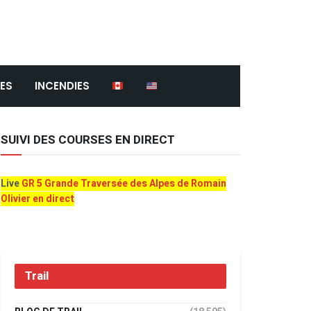
ES
INCENDIES
SUIVI DES COURSES EN DIRECT
Live
GR 5 Grande Traversée des Alpes de Romain
Olivier en direct
Trail