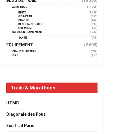
BLOG DE TRAIL
(18 505)
ACTU TRAIL
(14 301)
EDITO
(3 351)
GORATRAIL
(390)
CHASSE
(149)
RÉSULTATS TRAILS
(738)
PREMIUM
(38)
INFOS ENTRAINEMENT
(4 232)
SANTÉ
(793)
EQUIPEMENT
(2 690)
CHAUSSURE TRAIL
(798)
GPS
(957)
Trails & Marathons
UTMB
Diagonale des Fous
EcoTrail Paris