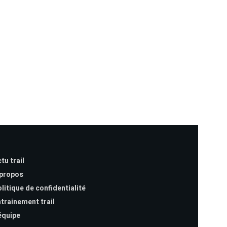
tu trail
 propos
litique de confidentialité
trainement trail
équipe