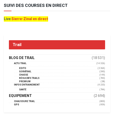
SUIVI DES COURSES EN DIRECT
Live
Sierre-Zinal en direct
Trail
BLOG DE TRAIL
(18 531)
ACTU TRAIL
(14 326)
EDITO
(3 364)
GORATRAIL
(390)
CHASSE
(149)
RÉSULTATS TRAILS
(740)
PREMIUM
(38)
INFOS ENTRAINEMENT
(4 233)
SANTÉ
(794)
EQUIPEMENT
(2 694)
CHAUSSURE TRAIL
(800)
GPS
(959)